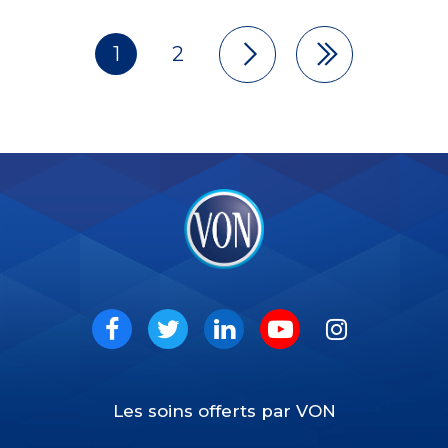
1
2
Pagination
VON
Social
Facebook
Twitter
LinkedIn
Youtube
Instagram
Les soins offerts par VON
Footer