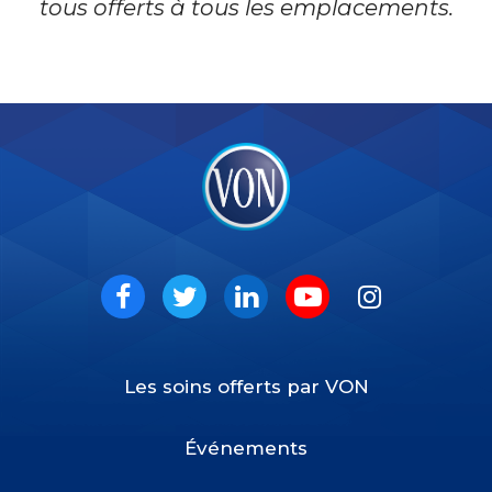
tous offerts à tous les emplacements.
VON
Social
Facebook
Twitter
LinkedIn
Youtube
Instagram
Les soins offerts par VON
Footer
Menu
Événements