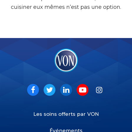
cuisiner eux mêmes n’est pas une option.
VON
Social
Facebook
Twitter
LinkedIn
Youtube
Instagram
Les soins offerts par VON
Footer
Menu
Événements