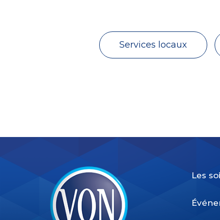
Services locaux
Les so
Événe