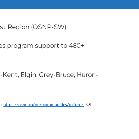
est Region (OSNP-SW).
es program support to 480+
Kent, Elgin, Grey-Bruce, Huron-
or
-
https://osnp.ca/our-communities/oxford/