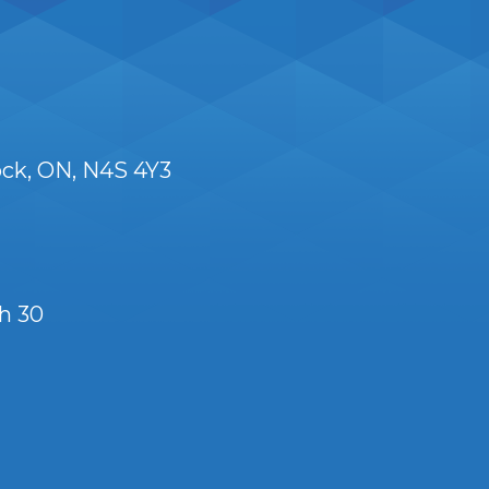
ock
ON
N4S 4Y3
 h 30