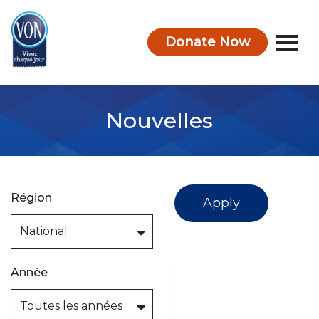
Donate Now
VON
Nouvelles
Région
Apply
Année