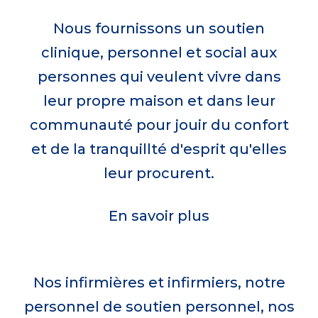
harmonie avec votre vie
important que jamais
Celebrating VON Week, May 17 to May
Nous fournissons un soutien
clinique, personnel et social aux
23, 2026.
Quand vous soutenez VON, vous aidez
Appliquer aujourd'hui
personnes qui veulent vivre dans
à faire en sorte que tout le monde
leur propre maison et dans leur
Join the celebration!
puisse bénéficier de soins à domicile et
communauté pour jouir du confort
en milieu communautaire qui sont
et de la tranquillté d'esprit qu'elles
accessibles, abordables et de qualité.
leur procurent.
Faites un don
En savoir plus
Nos infirmières et infirmiers, notre
personnel de soutien personnel, nos