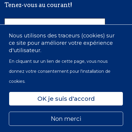
Tenez-vous au courant!
Nom
Nous utilisons des traceurs (cookies) sur
ce site pour améliorer votre expérience
Courriel
d'utilisateur.
En cliquant sur un lien de cette page, vous nous
donnez votre consentement pour l'installation de
cookies.
OK je suis d'accord
Confidentialité
Accessibilité
Carte du site
Non merci
© 2022 Les Infirmières de l’Ordre de Victoria du Canada |
Subfooter
No OBE: 129 482 493 RR0001