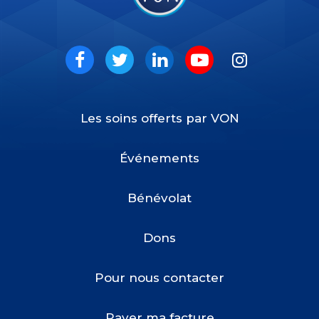
VON
Social
Facebook
Twitter
LinkedIn
Youtube
Instagram
Les soins offerts par VON
Footer
Menu
Événements
Bénévolat
Dons
Pour nous contacter
Payer ma facture