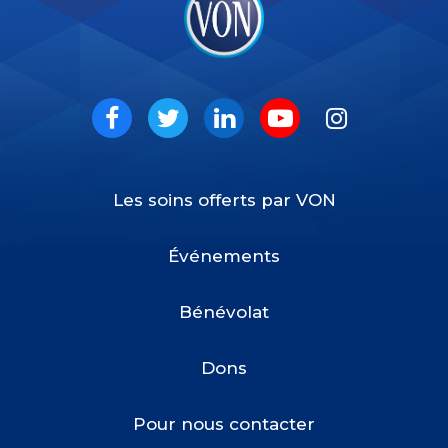
VON
Social
Facebook
Twitter
LinkedIn
Youtube
Instagram
Les soins offerts par VON
Footer
Menu
Événements
Bénévolat
Dons
Pour nous contacter