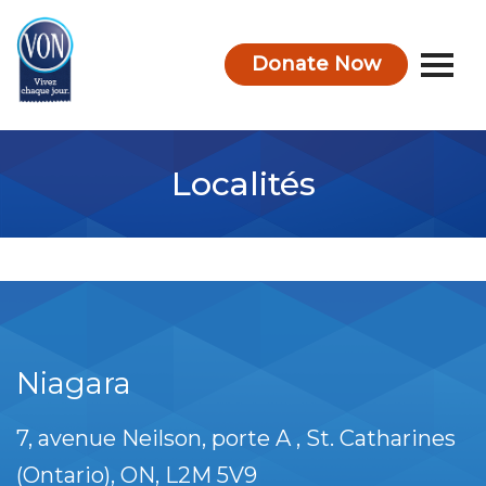
Donate Now
VON
Localités
Niagara
7, avenue Neilson, porte A
St. Catharines
(Ontario)
ON
L2M 5V9