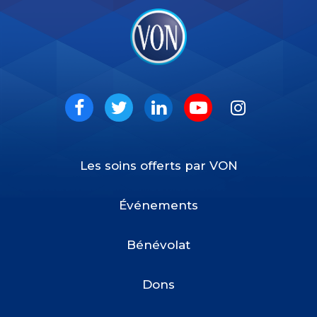
VON
Social
Facebook
Twitter
LinkedIn
Youtube
Instagram
Les soins offerts par VON
Footer
Menu
Événements
Bénévolat
Dons