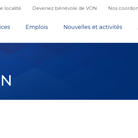
 localité
Devenez bénévole de VON
Nos coordo
ices
Emplois
Nouvelles et activités
ON