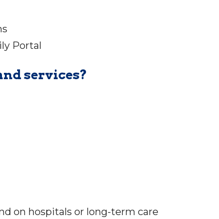
ms
ly Portal
and services?
d on hospitals or long-term care