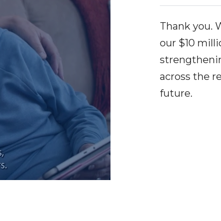
Thank you. W
our $10 mill
strengtheni
across the 
future.
Settings