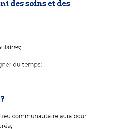
t des soins et des
ulaires;
agner du temps;
é?
milieu communautaire aura pour
urée;