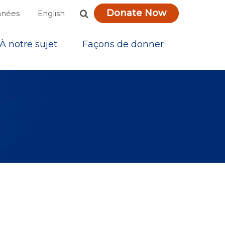
Donate Now
English
nnées
À notre sujet
Façons de donner