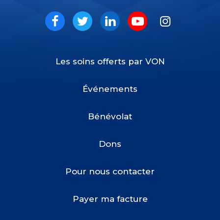
VON
Social
Facebook
Twitter
LinkedIn
Youtube
Instagram
Les soins offerts par VON
Footer
Menu
Événements
Bénévolat
Dons
Pour nous contacter
Payer ma facture