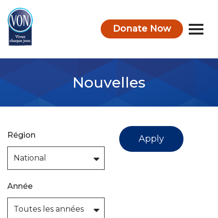
Donate Now
VON
Nouvelles
Région
Apply
Année