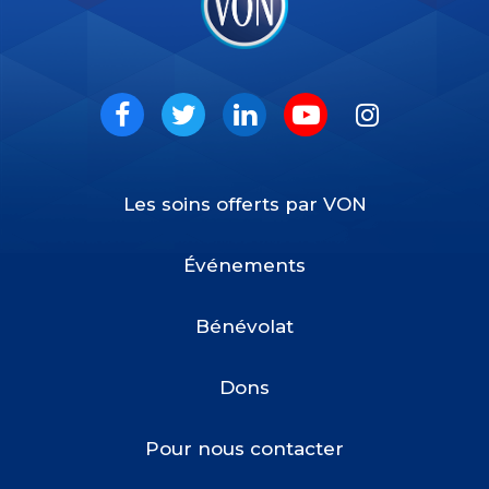
VON
Social
Facebook
Twitter
LinkedIn
Youtube
Instagram
Les soins offerts par VON
Footer
Menu
Événements
Bénévolat
Dons
Pour nous contacter