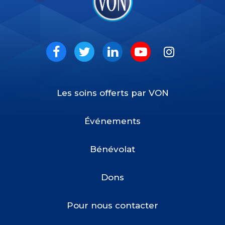
VON
Social
Facebook
Twitter
LinkedIn
Youtube
Instagram
Les soins offerts par VON
Footer
Menu
Événements
Bénévolat
Dons
Pour nous contacter