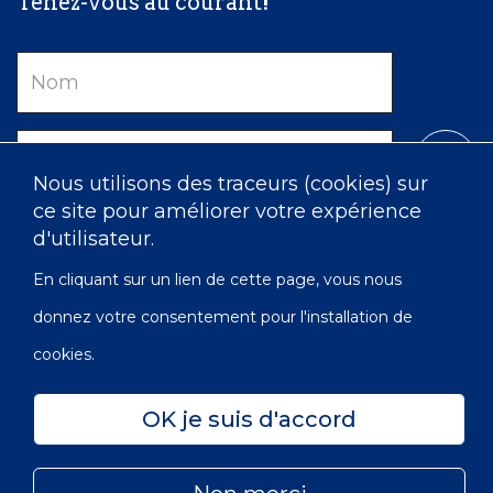
Tenez-vous au courant!
Nom
Courriel
Nous utilisons des traceurs (cookies) sur
ce site pour améliorer votre expérience
d'utilisateur.
En cliquant sur un lien de cette page, vous nous
donnez votre consentement pour l'installation de
cookies.
Confidentialité
Accessibilité
Carte du site
OK je suis d'accord
© 2022 Les Infirmières de l’Ordre de Victoria du Canada |
Subfooter
No OBE: 129 482 493 RR0001