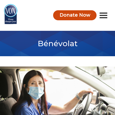
Donate Now
VON
Bénévolat