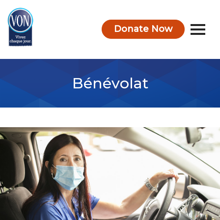
Donate Now
VON
Bénévolat