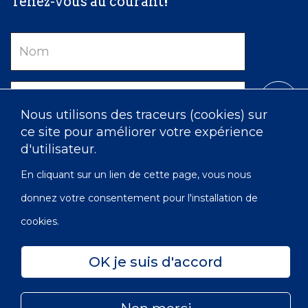
Tenez-vous au courant!
Nom
Courriel
Nous utilisons des traceurs (cookies) sur
ce site pour améliorer votre expérience
d'utilisateur.
En cliquant sur un lien de cette page, vous nous
donnez votre consentement pour l'installation de
cookies.
Confidentialité
Accessibilité
Carte du site
OK je suis d'accord
© 2022 Les Infirmières de l’Ordre de Victoria du Canada |
Subfooter
No OBE: 129 482 493 RR0001